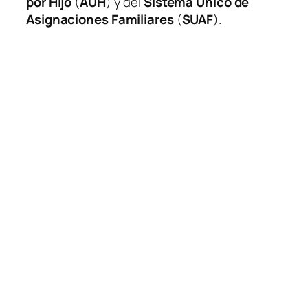
por Hijo
(
AUH
) y del
Sistema Único de
Asignaciones Familiares
(
SUAF
).