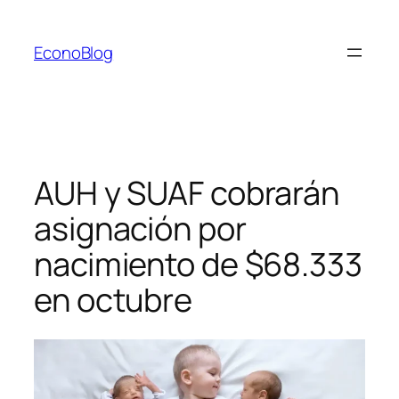
Saltar
al
EconoBlog
contenido
AUH y SUAF cobrarán
asignación por
nacimiento de $68.333
en octubre