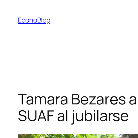
Saltar
al
EconoBlog
contenido
Tamara Bezares a
SUAF al jubilarse