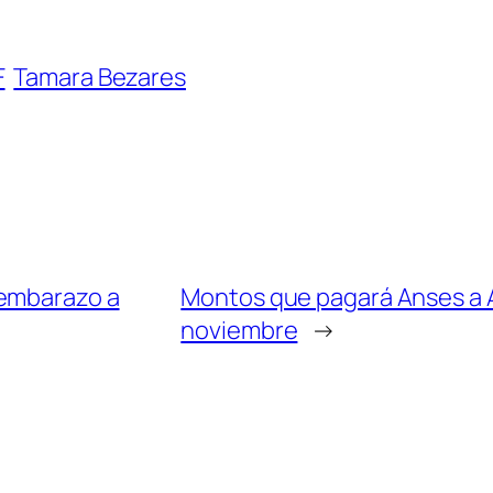
F
Tamara Bezares
 embarazo a
Montos que pagará Anses a A
noviembre
→