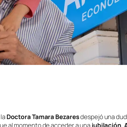
 la
Doctora Tamara Bezares
despejó una duda
 que al momento de acceder a una
jubilación
,