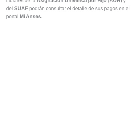
titulares de la
Asignación Universal por Hijo
(
AUH
) y
del
SUAF
podrán consultar el detalle de sus pagos en el
portal
Mi Anses
.