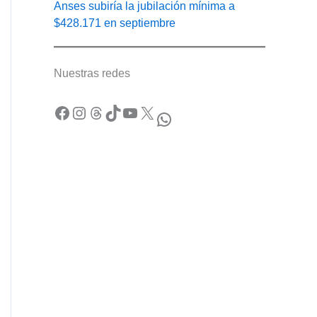
Anses subiría la jubilación mínima a
$428.171 en septiembre
Nuestras redes
Facebook
Instagram
Threads
TikTok
YouTube
X
WhatsApp