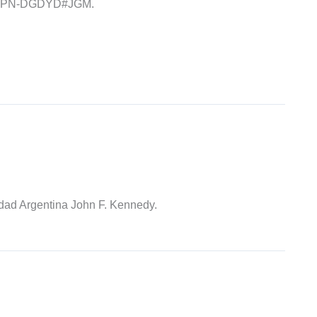
7-APN-DGDYD#JGM.
idad Argentina John F. Kennedy.