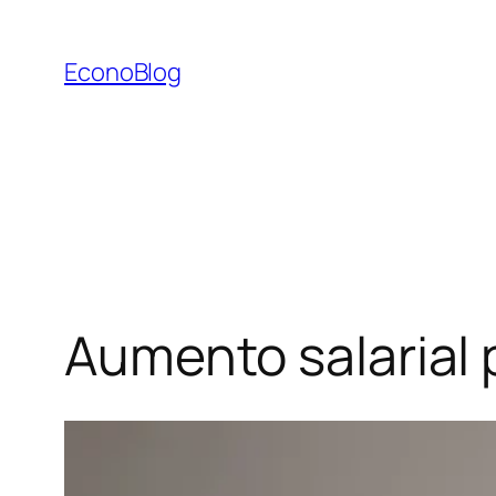
Saltar
al
EconoBlog
contenido
Aumento salarial p