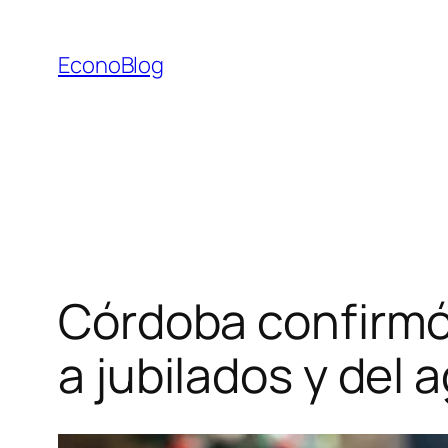
Saltar
al
EconoBlog
contenido
Córdoba confirmó
a jubilados y del 