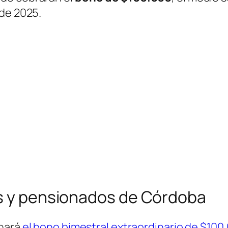
 de 2025.
os y pensionados de Córdoba
onará
el bono bimestral extraordinario de $100