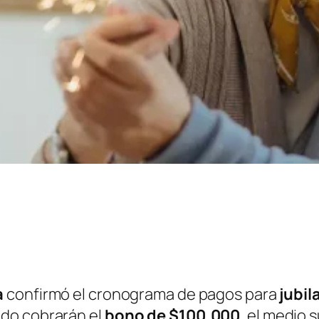
a
confirmó el cronograma de pagos para
jubil
do cobrarán el
bono de $100.000
, el medio