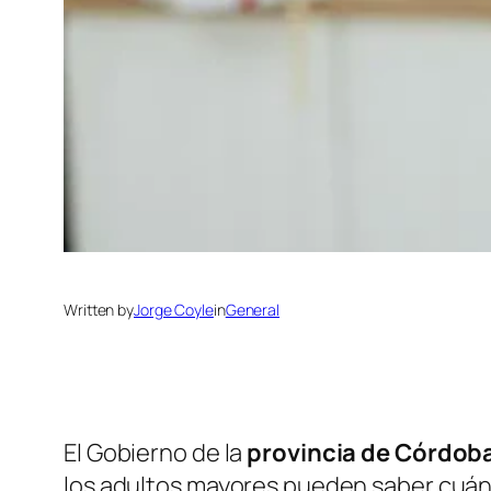
Written by
Jorge Coyle
in
General
El Gobierno de la
provincia de Córdob
los adultos mayores pueden saber cuán