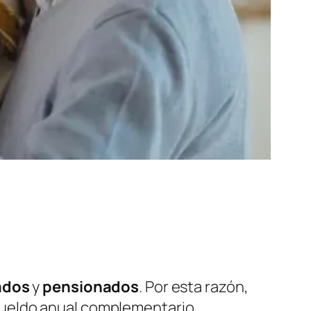
ados
y
pensionados
. Por esta razón,
 sueldo anual complementario