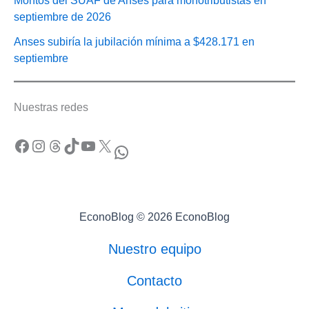
Montos del SUAF de Anses para monotributistas en
septiembre de 2026
Anses subiría la jubilación mínima a $428.171 en
septiembre
Nuestras redes
Facebook
Instagram
Threads
TikTok
YouTube
X
WhatsApp
EconoBlog © 2026 EconoBlog
Nuestro equipo
Contacto