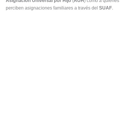
Asignación Universal por Hijo
(
AUH
) como a quienes
perciben asignaciones familiares a través del
SUAF
.