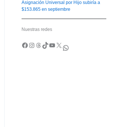
Asignación Universal por Hijo subiría a
$153.865 en septiembre
Nuestras redes
Facebook
Instagram
Threads
TikTok
YouTube
X
WhatsApp