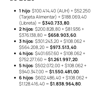
1 hijo
: $100.414,40 (AUH) + $52.250
(Tarjeta Alimentar) + $188.069,40
(Libreta) =
$340.733,80
.
2 hijos
: $200.828,80 + $81.936 +
$376.138,80 =
$658.903,60
.
3 hijos
: $301.243,20 + $108.062 +
$564.208,20 =
$973.513,40
.
4 hijos
: $401.657,60 + $108.062 +
$752.277,60 =
$1.261.997,20
.
5 hijos
: $502.072,00 + $108.062 +
$940.347,00 =
$1.550.481,00
.
6 hijos
: $602.486,40 + $108.062 +
$1.128.416,40 =
$1.838.964,80
.