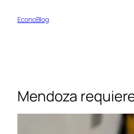
Saltar
al
EconoBlog
contenido
Mendoza requiere