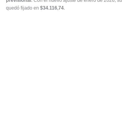
previsional
. Con el nuevo ajuste de enero de 2026, su
quedó fijado en
$34.116,74
.