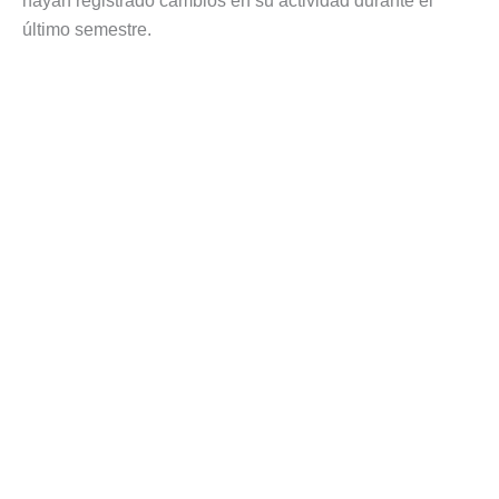
hayan registrado cambios en su actividad durante el
último semestre.