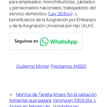
para empleados, monotributistas, jubilados
y pensionados nacionales, trabajadores del
servicio doméstico (
Ley 26.844
), y
beneficiarios de la Asignación por Embarazo
y de la Asignación Universal por Hijo (AUH).
Guillermo Michel
Préstamos ANSES
←
Montos de Tarjeta
Anses fijó la jubilación
Alimentar que pagará
mínima en $359.254 y
Anses en febrero de
la máxima en