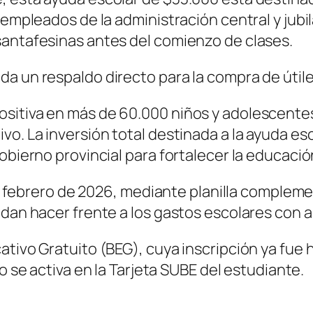
empleados de la administración central y jubila
santafesinas antes del comienzo de clases.
a un respaldo directo para la compra de útile
itiva en más de 60.000 niños y adolescentes q
vo. La inversión total destinada a la ayuda es
obierno provincial para fortalecer la educació
 de febrero de 2026, mediante planilla compleme
edan hacer frente a los gastos escolares con a
ativo Gratuito (BEG), cuya inscripción ya fue 
io se activa en la Tarjeta SUBE del estudiante.