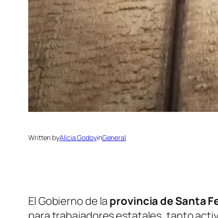
Written by
Alicia Godoy
in
General
El Gobierno de la
provincia de Santa F
para trabajadores estatales, tanto activ