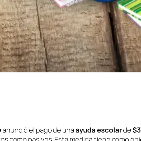
e
anunció el pago de una
ayuda escolar
de
$3
os como pasivos. Esta medida tiene como objet