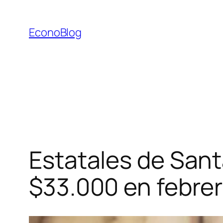
Saltar
al
EconoBlog
contenido
Estatales de Sant
$33.000 en febre