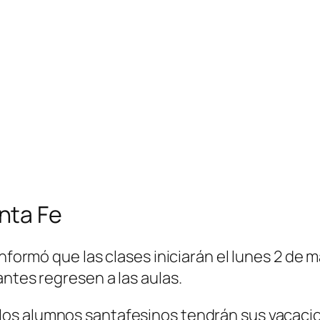
nta Fe
nformó que las clases iniciarán el lunes 2 de m
antes regresen a las aulas.
 los alumnos santafesinos tendrán sus vacacion