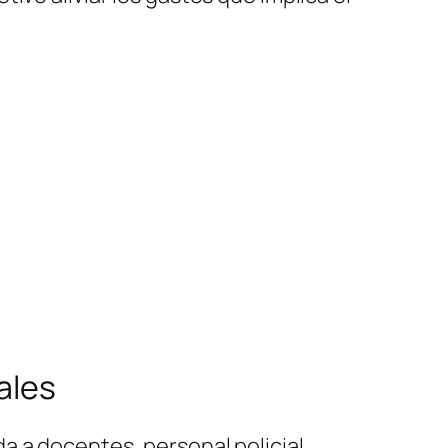
ales
a a docentes, personal policial,