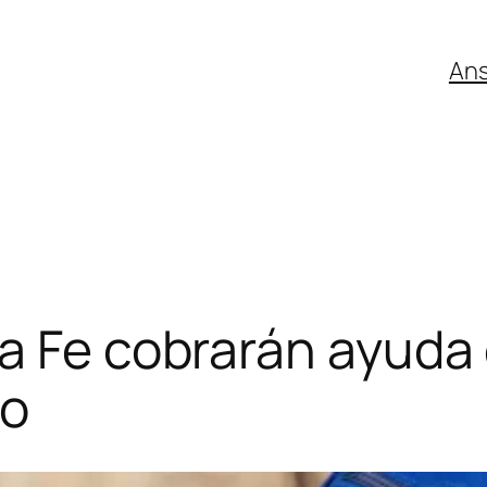
An
a Fe cobrarán ayuda 
ro