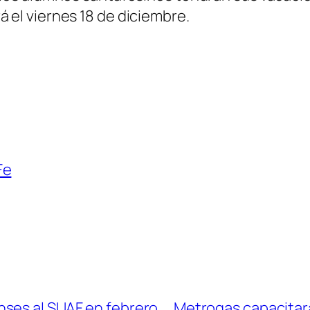
ará el viernes 18 de diciembre.
Fe
ses al SUAF en febrero
Metrogas capacitará 