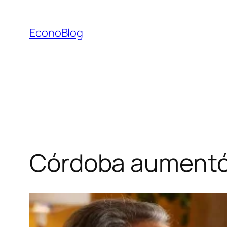
Saltar
al
EconoBlog
contenido
Córdoba aumentó 