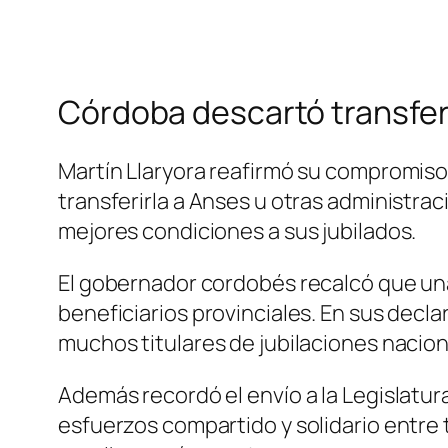
Córdoba descartó transferi
Martín Llaryora reafirmó su compromiso
transferirla a Anses u otras administra
mejores condiciones a sus jubilados.
El gobernador cordobés recalcó que una 
beneficiarios provinciales. En sus decla
muchos titulares de jubilaciones nacion
Además recordó el envío a la Legislatur
esfuerzos compartido y solidario entre 