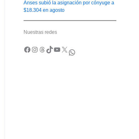
Anses subió la asignación por cónyuge a
$18.304 en agosto
Nuestras redes
Facebook
Instagram
Threads
TikTok
YouTube
X
WhatsApp