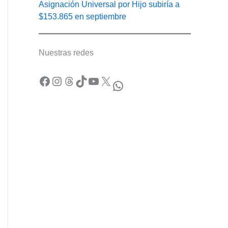
Asignación Universal por Hijo subiría a
$153.865 en septiembre
Nuestras redes
Facebook
Instagram
Threads
TikTok
YouTube
X
WhatsApp