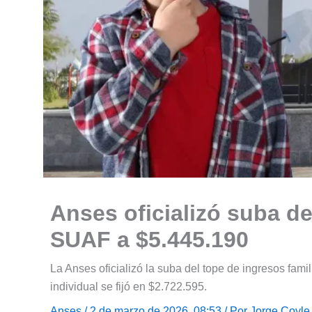
Anses oficializó suba de
SUAF a $5.445.190
La Anses oficializó la suba del tope de ingresos fam
individual se fijó en $2.722.595.
Anses
/ 2 de marzo de 2026, 08:53 / Por
Jorge Coyle