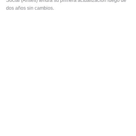
Social (Anses) tendrá su primera actualización luego de
dos años sin cambios.