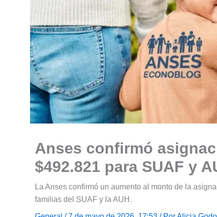
Anses confirmó asignac
$492.821 para SUAF y 
La Anses confirmó un aumento al monto de la asign
familias del SUAF y la AUH.
General
/ 7 de mayo de 2026, 17:53 / Por
Alicia God