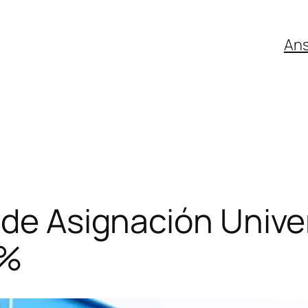
An
 de Asignación Univer
8%