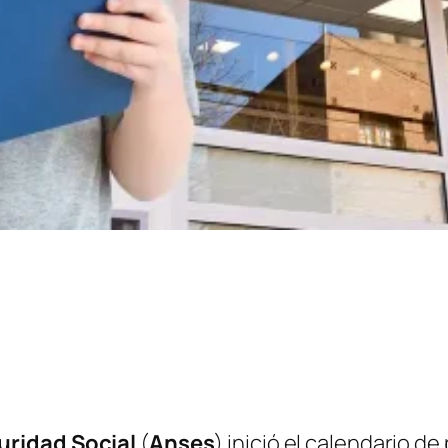
uridad Social
(
Anses
) inició el calendario de