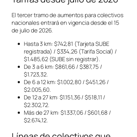
El tercer tramo de aumentos para colectivos
nacionales entrará en vigencia desde el 15
de julio de 2026.
Hasta 3 km: $742,81 (Tarjeta SUBE
registrada) / $334,26 (Tarifa Social) /
$1.485,62 (SUBE sin registrar).
De 3 a 6 km: $861,66 / $387,75 /
$1.723,32.
De 6 a 12 km: $1.002,80 / $451,26 /
$2.005,60.
De 12 a 27 km: $1.151,36 / $518,11 /
$2.302,72.
Más de 27 km: $1.337,06 / $601,68 /
$2.674,12.
Líneas de colectivos que