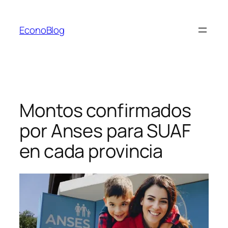
Saltar
al
EconoBlog
contenido
Montos confirmados
por Anses para SUAF
en cada provincia