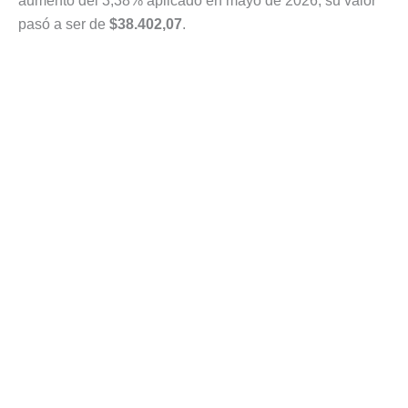
aumento del 3,38% aplicado en mayo de 2026, su valor
pasó a ser de
$38.402,07
.