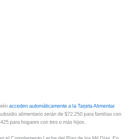
mbién
acceden automáticamente a la Tarjeta Alimentar
.
 subsidio alimentario serán de $72.250 para familias con
.425 para hogares con tres o más hijos.
an el Complemento Leche del Plan de los Mil Días. En