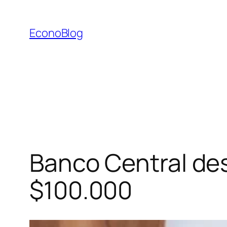
Saltar
al
EconoBlog
contenido
Banco Central des
$100.000