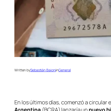
Written by
Sebastián Baioni
in
General
En los últimos días, comenzó a circular
Argentina
(BCRA) lanzaría un
nuevo bi