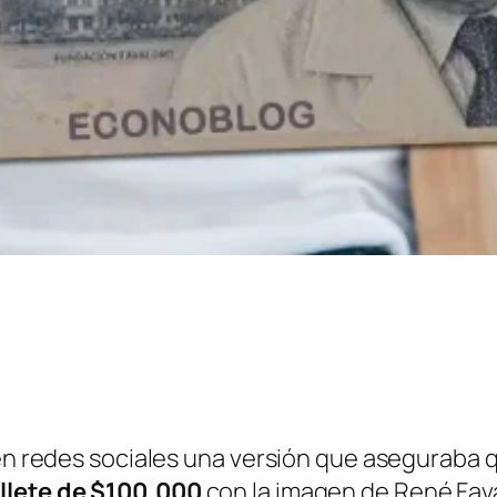
 en redes sociales una versión que aseguraba 
llete de $100.000
con la imagen de René Fava