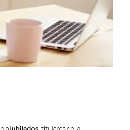
do a
jubilados
, titulares de la