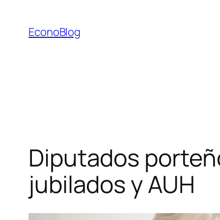
Saltar
al
EconoBlog
contenido
Diputados porteñ
jubilados y AUH