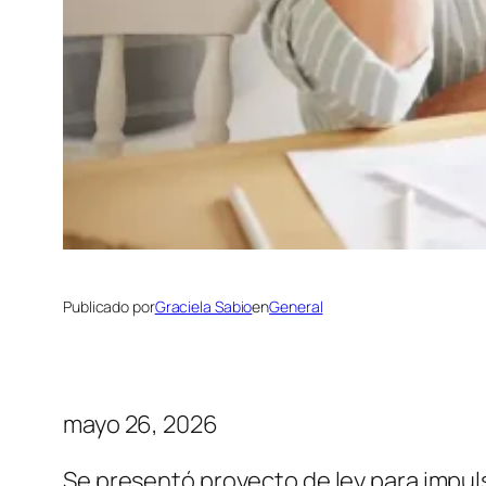
Publicado por
Graciela Sabio
en
General
mayo 26, 2026
Se presentó proyecto de ley para impul