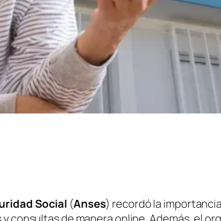
uridad Social
(
Anses
) recordó la importanci
s y consultas de manera online. Además, el or