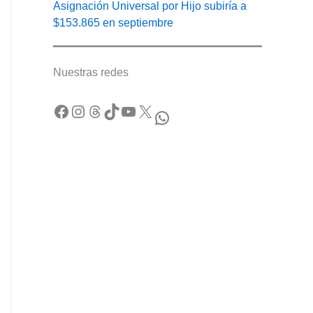
Asignación Universal por Hijo subiría a
$153.865 en septiembre
Nuestras redes
Facebook
Instagram
Threads
TikTok
YouTube
X
WhatsApp