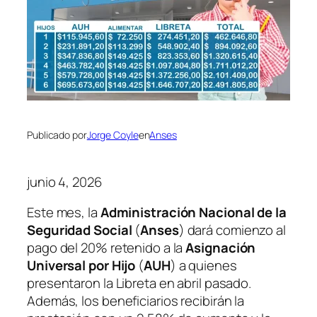
Publicado por
Jorge Coyle
en
Anses
junio 4, 2026
Este mes, la
Administración Nacional de la
Seguridad Social
(
Anses
) dará comienzo al
pago del 20% retenido a la
Asignación
Universal por Hijo
(
AUH
) a quienes
presentaron la Libreta en abril pasado.
Además, los beneficiarios recibirán la