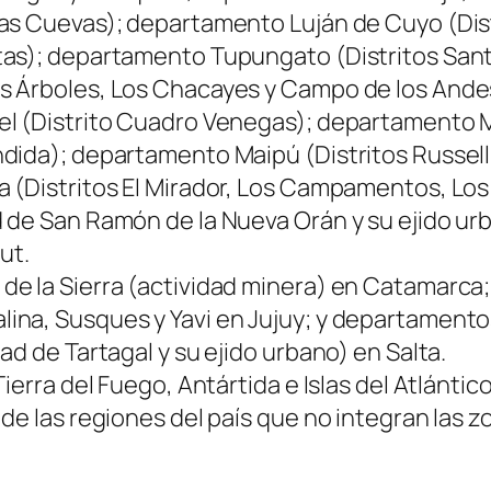
s Cuevas); departamento Luján de Cuyo (Distri
as); departamento Tupungato (Distritos Santa
s Árboles, Los Chacayes y Campo de los Andes
l (Distrito Cuadro Venegas); departamento M
dida); departamento Maipú (Distritos Russell,
 (Distritos El Mirador, Los Campamentos, Lo
 de San Ramón de la Nueva Orán y su ejido urb
ut.
de la Sierra (actividad minera) en Catamarc
na, Susques y Yavi en Jujuy; y departamentos 
d de Tartagal y su ejido urbano) en Salta.
erra del Fuego, Antártida e Islas del Atlántico
de las regiones del país que no integran las z