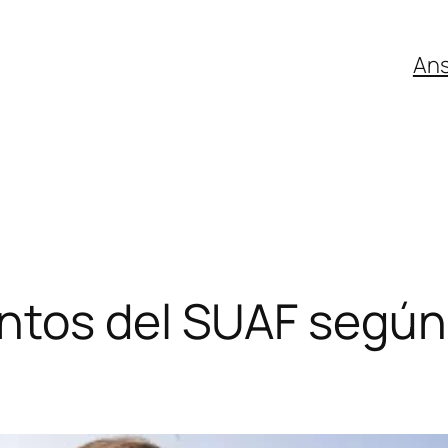
An
tos del SUAF según 