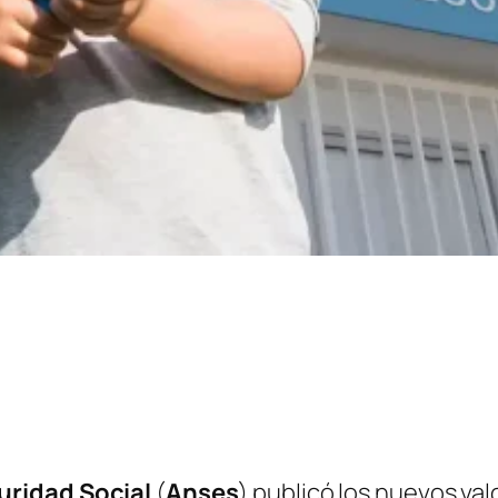
uridad Social
(
Anses
) publicó los nuevos val