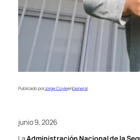
Publicado por
Jorge Coyle
en
General
junio 9, 2026
La
Administración Nacional de la Seg