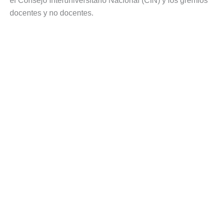
el Consejo Interuniversitario Nacional (CIN) y los gremios
docentes y no docentes.