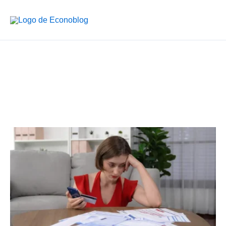
Ir
al
contenido