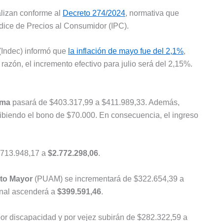
lizan conforme al
Decreto 274/2024
, normativa que
dice de Precios al Consumidor (IPC).
 (Indec) informó que
la inflación de mayo fue del 2,1%
,
azón, el incremento efectivo para julio será del 2,15%.
ima
pasará de $403.317,99 a $411.989,33. Además,
ibiendo el bono de $70.000. En consecuencia, el ingreso
.713.948,17 a
$2.772.298,06
.
lto Mayor
(PUAM) se incrementará de $322.654,39 a
inal ascenderá a
$399.591,46
.
r discapacidad y por vejez subirán de $282.322,59 a