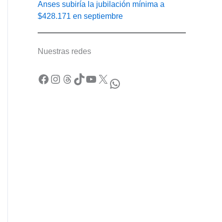
Anses subiría la jubilación mínima a
$428.171 en septiembre
Nuestras redes
Facebook
Instagram
Threads
TikTok
YouTube
X
WhatsApp