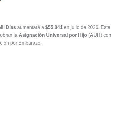
il Días
aumentará a
$55.841
en julio de 2026. Este
cobran la
Asignación Universal por Hijo
(
AUH
) con
nación por Embarazo.