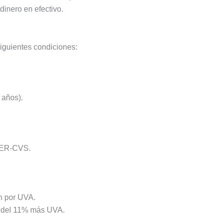
inero en efectivo.
iguientes condiciones:
.
 años).
 CER-CVS.
n por UVA.
 del 11% más UVA.