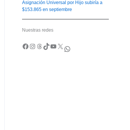
Asignación Universal por Hijo subiría a
$153.865 en septiembre
Nuestras redes
Facebook
Instagram
Threads
TikTok
YouTube
X
WhatsApp