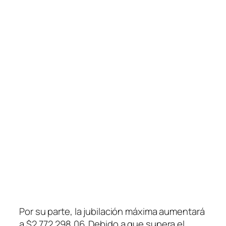
Por su parte, la jubilación máxima aumentará
a $2.772.298,06. Debido a que supera el