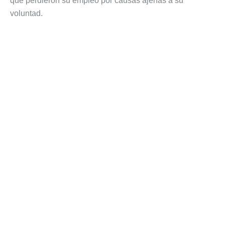
que perdieron su empleo por causas ajenas a su
voluntad.