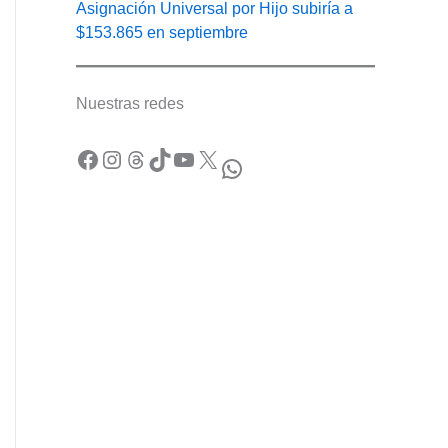
Asignación Universal por Hijo subiría a
$153.865 en septiembre
Nuestras redes
Facebook
Instagram
Threads
TikTok
YouTube
X
WhatsApp