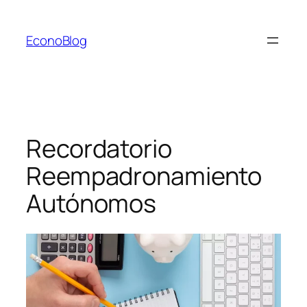
Saltar
al
EconoBlog
contenido
Recordatorio
Reempadronamiento
Autónomos