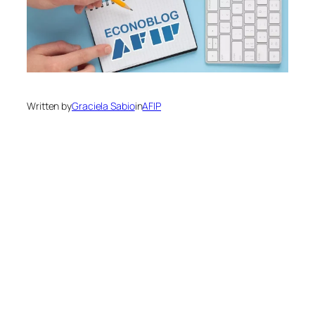
Written by
Graciela Sabio
in
AFIP