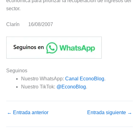
económica para priorizar la recuperación de ingresos del
sector.
Clarín 16/08/2007
Seguinos
Nuestro WhatsApp:
Canal EconoBlog
.
Nuestro TikTok:
@EconoBlog
.
←
Entrada anterior
Entrada siguiente
→