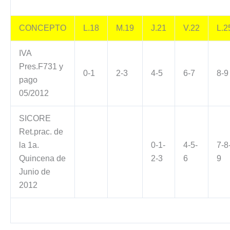
CONCEPTO
L.18
M.19
J.21
V.22
L.2
IVA
Pres.F731 y
0-1
2-3
4-5
6-7
8-9
pago
05/2012
SICORE
Ret.prac. de
la 1a.
0-1-
4-5-
7-8
Quincena de
2-3
6
9
Junio de
2012