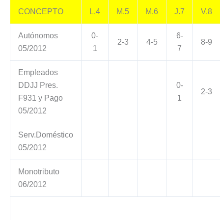
CONCEPTO
L.4
M.5
M.6
J.7
V.8
Autónomos
0-
6-
2-3
4-5
8-9
05/2012
1
7
Empleados
DDJJ Pres.
0-
2-3
F931 y Pago
1
05/2012
Serv.Doméstico
05/2012
Monotributo
06/2012