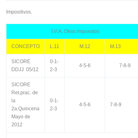
Impositivos.
I.V.A. Otros Impuestos
CONCEPTO
L.11
M.12
M.13
SICORE
0-1-
4-5-6
7-8-9
DDJJ 05/12
2-3
SICORE
Ret.prac. de
la
0-1-
4-5-6
7-8-9
2a.Quincena
2-3
Mayo de
2012