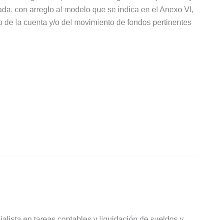
ada, con arreglo al modelo que se indica en el Anexo VI,
o de la cuenta y/o del movimiento de fondos pertinentes
ialista en tareas contables y liquidación de sueldos y