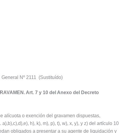
neral Nº 2111 (Sustituído)
AMEN. Art. 7 y 10 del Anexo del Decreto
e alícuota o exención del gravamen dispuestas,
,b),c),d),e), h), k), m), p), t), w), x, y), y z) del artículo 10
edan obligados a presentar a su agente de liquidación y