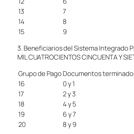
12
6
13
7
14
8
15
9
3. Beneficiarios del Sistema Integrado
MIL CUATROCIENTOS CINCUENTA Y SIETE
Grupo de Pago
Documentos terminado
16
0 y 1
17
2 y 3
18
4 y 5
19
6 y 7
20
8 y 9