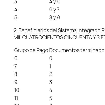
3
4 y 5
4
6 y 7
5
8 y 9
2. Beneficiarios del Sistema Integrado
MIL CUATROCIENTOS CINCUENTA Y SIETE
Grupo de Pago
Documentos terminado
6
0
7
1
8
2
9
3
10
4
11
5