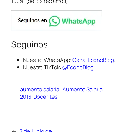
100% (de los reclamos)”.
Seguinos
Nuestro WhatsApp:
Canal EconoBlog
.
Nuestro TikTok:
@EconoBlog
.
aumento salarial
Aumento Salarial
2013
Docentes
←
7 de Junio de