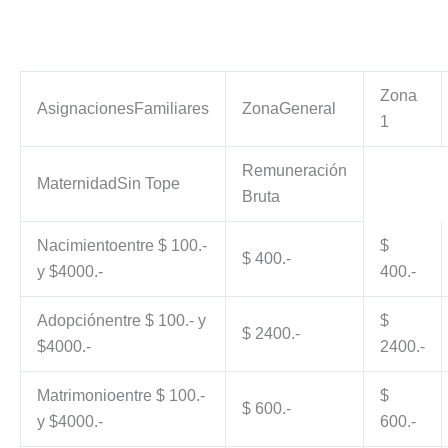
Zona
AsignacionesFamiliares
ZonaGeneral
1
Remuneración
MaternidadSin Tope
Bruta
Nacimientoentre $ 100.-
$
$ 400.-
y $4000.-
400.-
Adopciónentre $ 100.- y
$
$ 2400.-
$4000.-
2400.-
Matrimonioentre $ 100.-
$
$ 600.-
y $4000.-
600.-