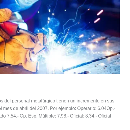
cos del personal metalúrgico tienen un incremento en sus
 mes de abril del 2007. Por ejemplo: Operario: 6.04Op.-
do 7.54.- Op. Esp. Múltiple: 7.98.- Oficial: 8.34.- Oficial