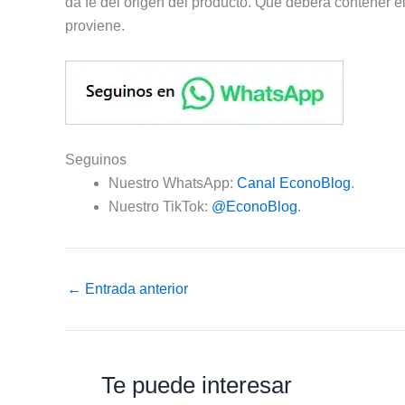
da fe del origen del producto. Que deberá contener 
proviene.
Seguinos
Nuestro WhatsApp:
Canal EconoBlog
.
Nuestro TikTok:
@EconoBlog
.
←
Entrada anterior
Te puede interesar