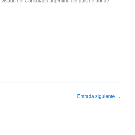
el visado del Consulado argentino del país de donde
Entrada siguiente
→